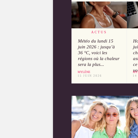
ACTUS
Météo du lundi 15
Ho
juin 2026 : jusqu’à
ju
36 °C, voici les
ch
régions où la chaleur
as
sera la plus...
ce
vo
MYLÈNE
MY
15 JUIN 2026
14