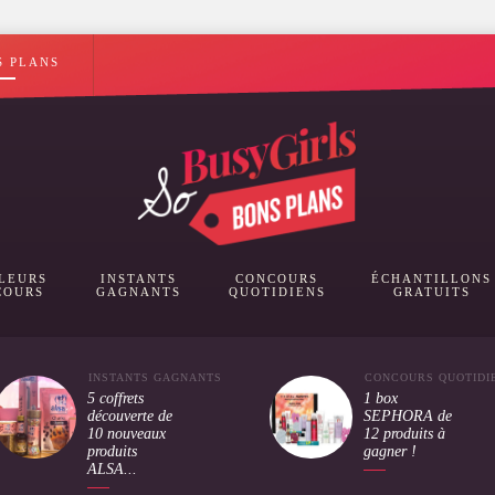
S PLANS
LEURS
INSTANTS
CONCOURS
ÉCHANTILLONS
COURS
GAGNANTS
QUOTIDIENS
GRATUITS
INSTANTS GAGNANTS
CONCOURS QUOTIDI
5 coffrets
1 box
découverte de
SEPHORA de
10 nouveaux
12 produits à
produits
gagner !
ALSA...