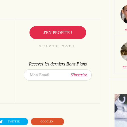
M
J'EN PROFITE !
SUIVEZ NOUS
Recevez les derniers Bons Plans
CL
S'inscrire
TWITTER
GOOGLE+