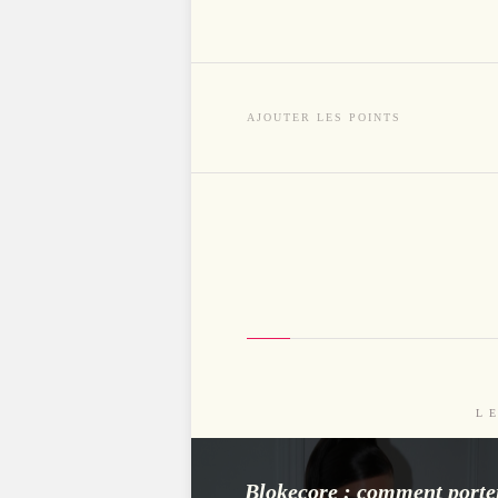
AJOUTER LES POINTS
L
Blokecore : comment porte