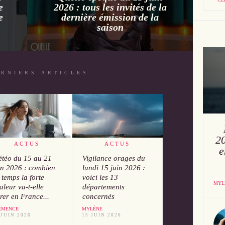
e
2026 : tous les invités de la
e
dernière émission de la
saison
ERNIERS ARTICLES
20
ACTUS
ACTUS
e
téo du 15 au 21
Vigilance orages du
in 2026 : combien
lundi 15 juin 2026 :
 temps la forte
voici les 13
MYL
aleur va-t-elle
départements
rer en France...
concernés
ÉMENCE
MYLÈNE
 JUIN 2026
15 JUIN 2026