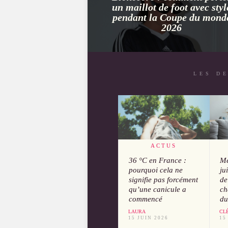
un maillot de foot avec styl
pendant la Coupe du mond
2026
LES D
ACTUS
36 °C en France :
Mé
pourquoi cela ne
ju
signifie pas forcément
de
qu’une canicule a
ch
commencé
du
LAURA
CL
15 JUIN 2026
15