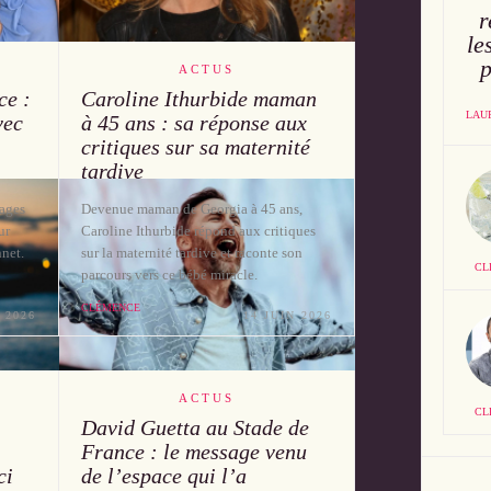
r
le
p
ACTUS
ce :
Caroline Ithurbide maman
LAU
vec
à 45 ans : sa réponse aux
critiques sur sa maternité
tardive
mages
Devenue maman de Georgia à 45 ans,
ur
Caroline Ithurbide répond aux critiques
net.
sur la maternité tardive et raconte son
CL
parcours vers ce bébé miracle.
CLÉMENCE
 2026
14 JUIN 2026
ACTUS
CL
David Guetta au Stade de
France : le message venu
ci
de l’espace qui l’a