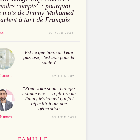
endre compte" : pourquoi
s mots de Jimmy Mohamed
arlent à tant de Français
RA
02 JUIN 2026
Est-ce que boire de l'eau
gazeuse, c'est bon pour la
santé ?
ÉMENCE
02 JUIN 2026
"Pour votre santé, mangez
comme eux" : la phrase de
Jimmy Mohamed qui fait
réfléchir toute une
génération
ÉMENCE
02 JUIN 2026
FAMILLE