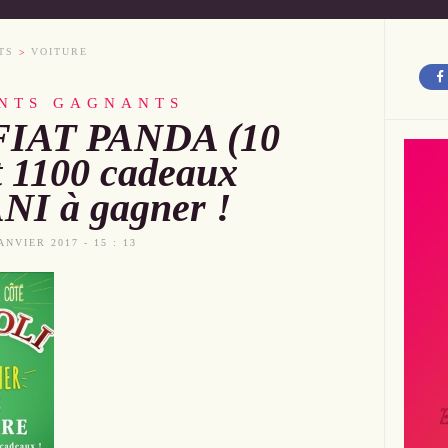
TS
VOITURE
ANTS GAGNANTS
 FIAT PANDA (10
t 1100 cadeaux
I à gagner !
ANVIER 2017 - 15 : 13