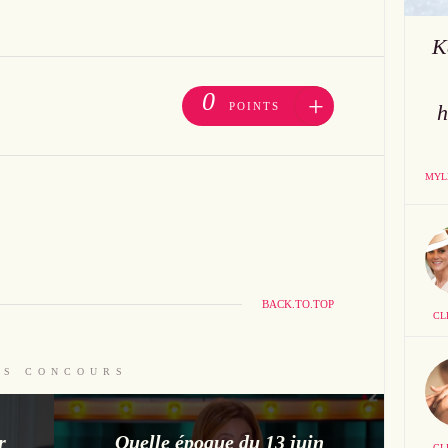
K
0
+
POINTS
h
MYL
BACK.TO.TOP
CL
ES CONCOURS
r
Quelle époque du 13 juin
CL