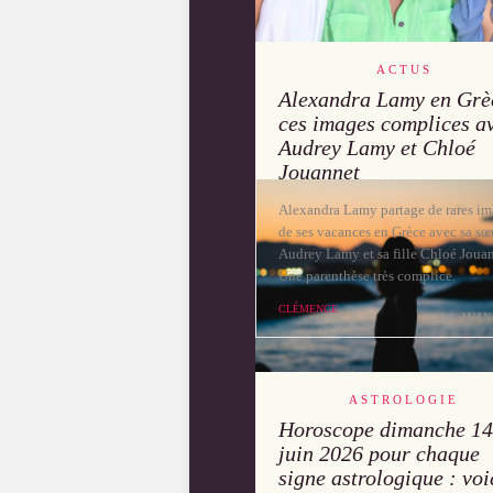
ACTUS
Alexandra Lamy en Grè
ces images complices a
Audrey Lamy et Chloé
Jouannet
Alexandra Lamy partage de rares i
de ses vacances en Grèce avec sa sœ
Audrey Lamy et sa fille Chloé Jouan
Une parenthèse très complice.
CLÉMENCE
14 JUIN
ASTROLOGIE
Horoscope dimanche 14
juin 2026 pour chaque
signe astrologique : voi