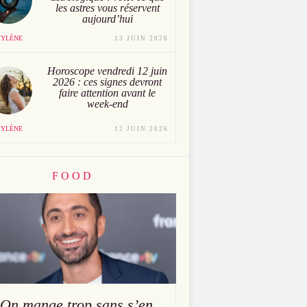
les astres vous réservent
aujourd’hui
YLÈNE
13 JUIN 2026
Horoscope vendredi 12 juin
2026 : ces signes devront
faire attention avant le
week-end
YLÈNE
12 JUIN 2026
FOOD
"On mange trop sans s’en