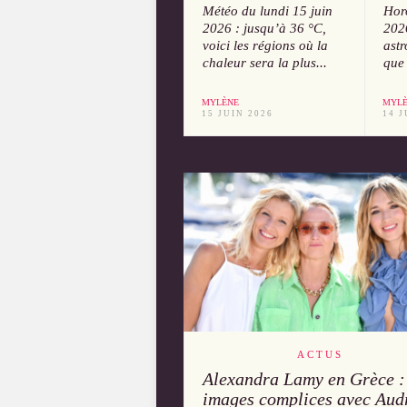
Météo du lundi 15 juin
Hor
2026 : jusqu’à 36 °C,
202
voici les régions où la
astr
chaleur sera la plus...
que 
MYLÈNE
MYL
15 JUIN 2026
14 J
ACTUS
Alexandra Lamy en Grèce :
images complices avec Aud