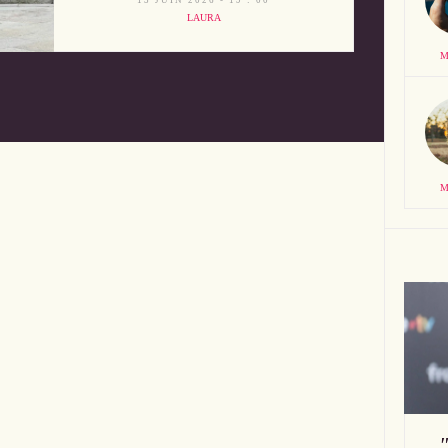
13 JUIN 2026 - 19 : 00
LAURA
M
M