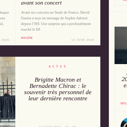
avant son concert
chaque
Avant ses concerts au Stade de France, David
ions
Guetta a reçu un message de Sophie Adenot
il,
depuis l’ISS. Une surprise qui a profondément
touché le DJ.
MYLÈNE
 2026
13 JUIN 2026
ACTUS
20
Brigitte Macron et
e
Bernadette Chirac : le
souvenir très personnel de
leur dernière rencontre
MYL