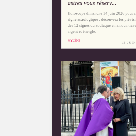
astres vous réserv...
Horoscope dimanche 14 juin 2026 pour 
signe astrologique : découvrez les prévis
des 12 signes du zodiaque en amour, trava
argent et énergie.
MYLÈNE
13 JUIN