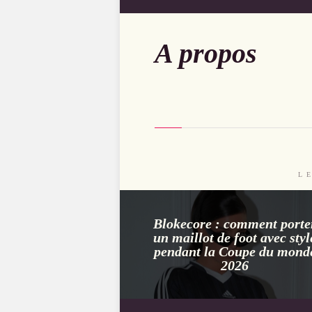
CONCOURS QUOTIDIENS
ENFANT, BÉBÉ
ENFANT, BÉBÉ
ENFANT, BÉBÉ
AUTRES
AUTRES
MAISON
SBG
HIGH-TECH
HIGH-TECH
HIGH-TECH
AUTRES
A propos
MAISON,
MAISON,
MAISON,
ÉLECTROMÉNAGER
ÉLECTROMÉNAGER
ÉLECTROMÉNAGER
VOITURE
VOITURE
VOITURE
VOYAGE
VOYAGE
VOYAGE
L
Blokecore : comment porte
un maillot de foot avec styl
pendant la Coupe du mond
2026