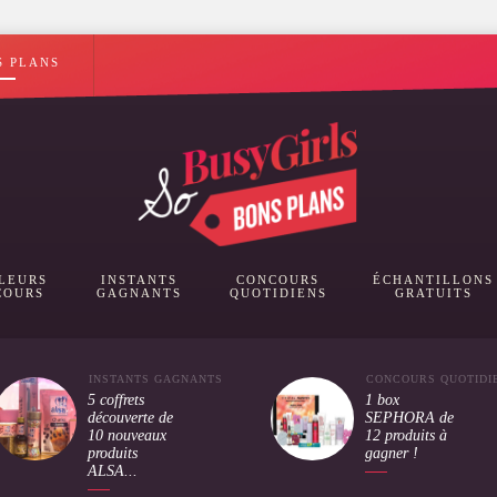
S PLANS
LEURS
INSTANTS
CONCOURS
ÉCHANTILLONS
COURS
GAGNANTS
QUOTIDIENS
GRATUITS
INSTANTS GAGNANTS
CONCOURS QUOTIDI
5 coffrets
1 box
découverte de
SEPHORA de
10 nouveaux
12 produits à
produits
gagner !
ALSA...