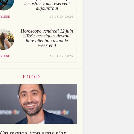
les astres vous réservent
aujourd’hui
YLÈNE
13 JUIN 2026
Horoscope vendredi 12 juin
2026 : ces signes devront
faire attention avant le
week-end
YLÈNE
12 JUIN 2026
FOOD
"On mange trop sans s’en