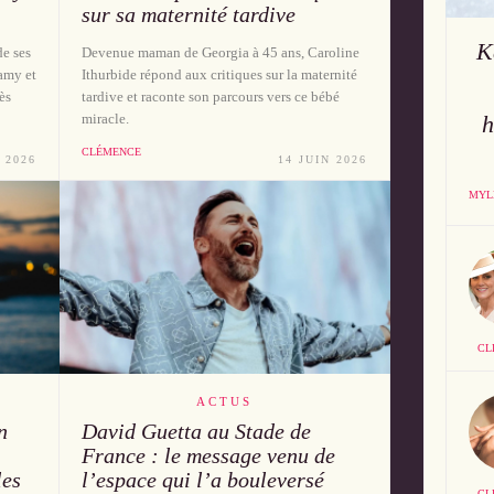
sur sa maternité tardive
K
e ses
Devenue maman de Georgia à 45 ans, Caroline
amy et
Ithurbide répond aux critiques sur la maternité
ès
tardive et raconte son parcours vers ce bébé
h
miracle.
CLÉMENCE
 2026
14 JUIN 2026
MYL
CL
ACTUS
n
David Guetta au Stade de
France : le message venu de
les
l’espace qui l’a bouleversé
CL