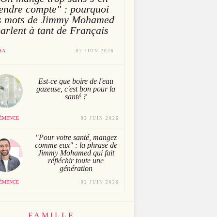
endre compte" : pourquoi
s mots de Jimmy Mohamed
arlent à tant de Français
RA
02 JUIN 2026
Est-ce que boire de l'eau
gazeuse, c'est bon pour la
santé ?
ÉMENCE
02 JUIN 2026
"Pour votre santé, mangez
comme eux" : la phrase de
Jimmy Mohamed qui fait
réfléchir toute une
génération
ÉMENCE
02 JUIN 2026
FAMILLE