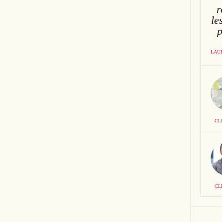
r
le
p
LAU
CL
CL