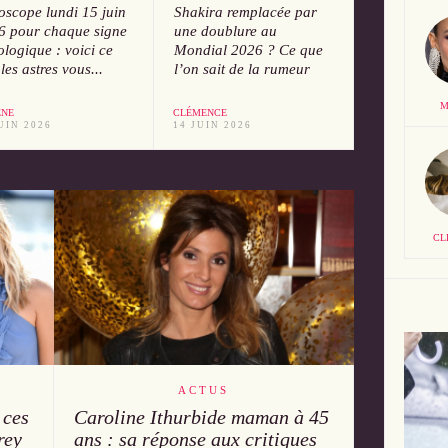
oscope lundi 15 juin
Shakira remplacée par
6 pour chaque signe
une doublure au
ologique : voici ce
Mondial 2026 ? Ce que
les astres vous...
l’on sait de la rumeur
M
ÈNE
CLÉMENCE
UIN 2026
14 JUIN 2026
CL
ACTUS
 ces
Caroline Ithurbide maman à 45
rey
ans : sa réponse aux critiques