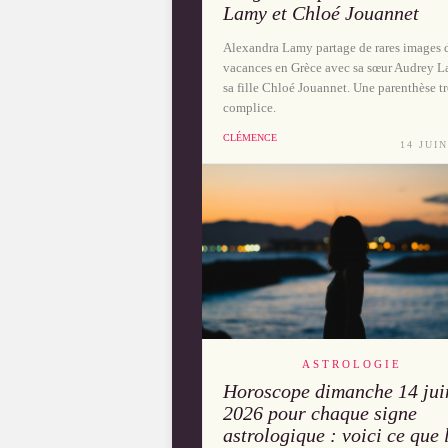
Lamy et Chloé Jouannet
Alexandra Lamy partage de rares images d
vacances en Grèce avec sa sœur Audrey L
sa fille Chloé Jouannet. Une parenthèse tr
complice.
CLÉMENCE
14 JUIN
ASTROLOGIE
Horoscope dimanche 14 jui
2026 pour chaque signe
astrologique : voici ce que 