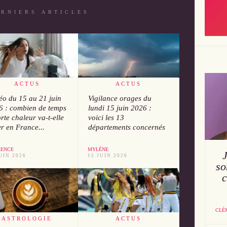
ERNIERS ARTICLES
ACTUS
ACTUS
éo du 15 au 21 juin
Vigilance orages du
6 : combien de temps
lundi 15 juin 2026 :
orte chaleur va-t-elle
voici les 13
r en France...
départements concernés
ENCE
MYLÈNE
UIN 2026
15 JUIN 2026
so
c
CLÉ
ASTROLOGIE
ACTUS