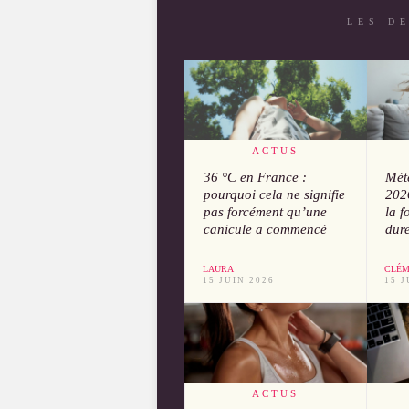
LES D
ACTUS
36 °C en France :
Mét
pourquoi cela ne signifie
202
pas forcément qu’une
la f
canicule a commencé
dure
LAURA
CLÉM
15 JUIN 2026
15 J
ACTUS