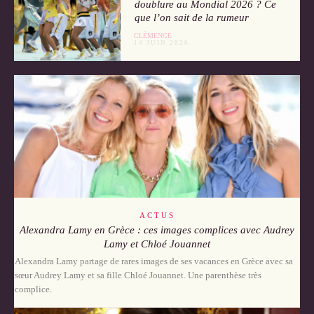
doublure au Mondial 2026 ? Ce
que l’on sait de la rumeur
CLÉMENCE
14 JUIN 2026
ACTUS
Alexandra Lamy en Grèce : ces images complices avec Audrey
Lamy et Chloé Jouannet
Alexandra Lamy partage de rares images de ses vacances en Grèce avec sa
sœur Audrey Lamy et sa fille Chloé Jouannet. Une parenthèse très
complice.